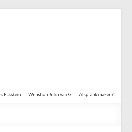
. Eckstein
Webshop John van G
Afspraak maken?