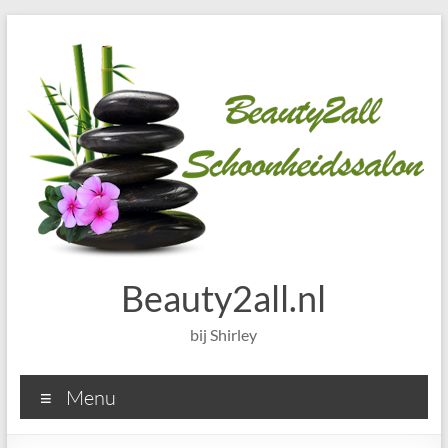
Ga
naar
de
inhoud
Beauty2all.nl
bij Shirley
Menu