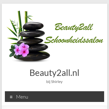
Ga
naar
de
inhoud
Beauty2all.nl
bij Shirley
Menu