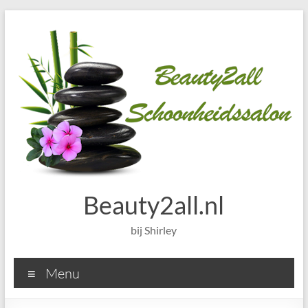
Ga
naar
de
inhoud
Beauty2all.nl
bij Shirley
Menu